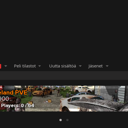
Peli tilastot
Uutta sisältöä
Jäsenet