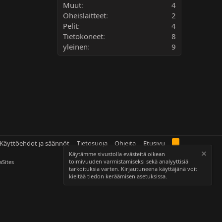
Muut
4
Oheislaitteet
2
Pelit
4
Tietokoneet
8
yleinen
9
Käyttöehdot ja säännöt
Tietosuoja
Ohjeita
Etusivu
Käytämme sivustolla evästeitä oikean
toimivuuden varmistamiseksi sekä analyyttisiä
Sites
tarkoituksia varten. Kirjautuneena käyttäjänä voit
kieltää tiedon keräämisen
asetuksissa
.