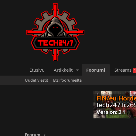
Etusivu
Artikkelit
Foorumi
Streams
1
Uudet viestit
Etsi foorumeilta
Foorumi