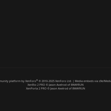
®
unity platform by XenForo
© 2010-2025 XenForo Ltd.
|
Media embeds via s9e/Media
XenRio 2 PRO
© Jason Axelrod of
8WAYRUN
XenPorta 2 PRO
© Jason Axelrod of
8WAYRUN