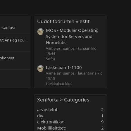
Uudet foorumin viestit
sampsi
MOS - Modular Operating
System for Servers and
Roland TR-8S: MC-707: Analog Four MK2: System-1
Homelabs
Viimeisin: sampsi
tänään klo
19:44
etokoneet
Softa
Lasketaan 1-1100
Viimeisin: sampsi
lauantaina klo
15:15
Hiekkalaatikko
XenPorta > Categories
arvostelut
2
diy
1
elektroniikka
9
Mobiililaitteet
2