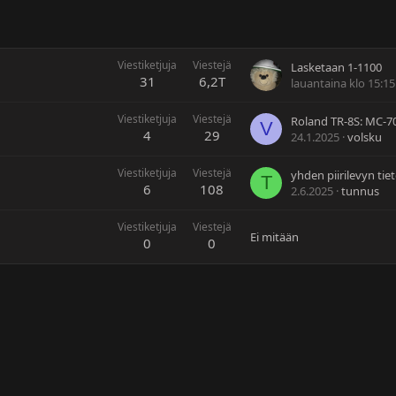
Viestiketjuja
Viestejä
Lasketaan 1-1100
31
6,2T
lauantaina klo 15:15
Viestiketjuja
Viestejä
V
4
29
24.1.2025
volsku
Viestiketjuja
Viestejä
yhden piirilevyn ti
T
6
108
2.6.2025
tunnus
Viestiketjuja
Viestejä
Ei mitään
0
0