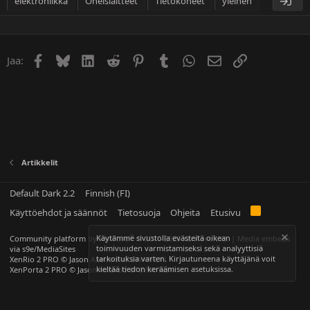
elektroniikka
Oheislaitteet
Tietokoneet
yleinen
Facebook
Bluesky
LinkedIn
Reddit
Pinterest
Tumblr
WhatsApp
Sähköposti
Linkki
Jaa:
Artikkelit
Default Dark 2.2
Finnish (FI)
Käyttöehdot ja säännöt
Tietosuoja
Ohjeita
Etusivu
®
Käytämme sivustolla evästeitä oikean
Community platform by XenForo
© 2010-2025 XenForo Ltd.
|
Media embeds
toimivuuden varmistamiseksi sekä analyyttisiä
via s9e/MediaSites
tarkoituksia varten. Kirjautuneena käyttäjänä voit
XenRio 2 PRO
© Jason Axelrod of
8WAYRUN
kieltää tiedon keräämisen
asetuksissa
.
XenPorta 2 PRO
© Jason Axelrod of
8WAYRUN