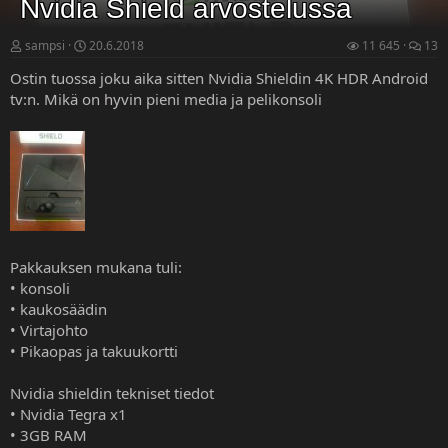
Nvidia Shield arvostelussa
sampsi
20.6.2018
11 645
13
Ostin tuossa joku aika sitten Nvidia Shieldin 4K HDR Android
tv:n. Mikä on hyvin pieni media ja pelikonsoli
Pakkauksen mukana tuli:
• konsoli
• kaukosäädin
• Virtajohto
• Pikaopas ja takuukortti
Nvidia shieldin tekniset tiedot
• Nvidia Tegra x1
• 3GB RAM