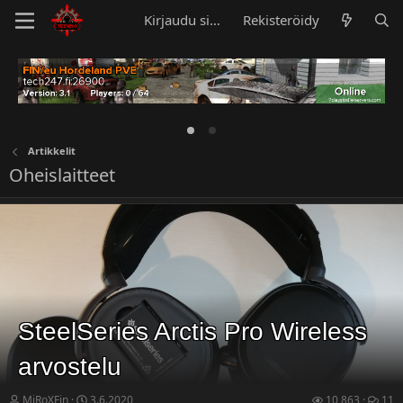
Kirjaudu sisään
Rekisteröidy
Artikkelit
Oheislaitteet
SteelSeries Arctis Pro Wireless
arvostelu
MiRoXFin
3.6.2020
10 863
11