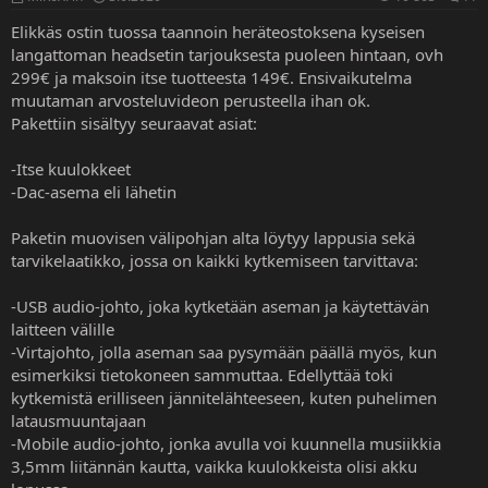
Elikkäs ostin tuossa taannoin heräteostoksena kyseisen
langattoman headsetin tarjouksesta puoleen hintaan, ovh
299€ ja maksoin itse tuotteesta 149€. Ensivaikutelma
muutaman arvosteluvideon perusteella ihan ok.
Pakettiin sisältyy seuraavat asiat:
-Itse kuulokkeet
-Dac-asema eli lähetin
Paketin muovisen välipohjan alta löytyy lappusia sekä
tarvikelaatikko, jossa on kaikki kytkemiseen tarvittava:
-USB audio-johto, joka kytketään aseman ja käytettävän
laitteen välille
-Virtajohto, jolla aseman saa pysymään päällä myös, kun
esimerkiksi tietokoneen sammuttaa. Edellyttää toki
kytkemistä erilliseen jännitelähteeseen, kuten puhelimen
latausmuuntajaan
-Mobile audio-johto, jonka avulla voi kuunnella musiikkia
3,5mm liitännän kautta, vaikka kuulokkeista olisi akku