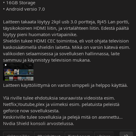
• 16GB Storage
• Android versio 7.0
Laitteen takaata löytyy 2kpl usb 3.0 portteja, Rj45 Lan portti,
täysikokoinen HDMI liitin, ja virtalähteen liitin. Edestä päältä
löytyy pieni huomaton virtapainike.
Shieldin tukee HDMI CEC toimintoa, eli voit ohjata television
kaskosäätimellä shieldin laitetta. Mikä on varsin kätevä esim.
valikoiden selaamisessa ja sovelluksen hallinnassa, laite
sammuu ja käynnistyy television mukana.
Laitteen käyttöliittymä on varsin simppeli ja helppo käyttää.
Ylä riville tulee ehdotuksia seuraavista videoista esim.
Netflix,Youtube,plex ja viimeksi esim. pelatuista peleistä
geforce now sovelluksesta.
Keskiriville tulee sovelluksia ja pelejä mitä on asennettu...
Nvdia Shield konsoli arvostelussa
.