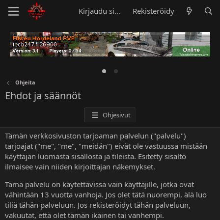
Kirjaudu sisään
Rekisteröidy
Ohjeita
Ehdot ja säännöt
Ohjesivut
Tämän verkkosivuston tarjoaman palvelun ("palvelu")
tarjoajat ("me", "me", "meidän") eivät ole vastuussa mistään
käyttäjän luomasta sisällöstä ja tileistä. Esitetty sisältö
ilmaisee vain niiden kirjoittajan näkemykset.
Tämä palvelu on käytettävissä vain käyttäjille, jotka ovat
vähintään 13 vuotta vanhoja. Jos olet tätä nuorempi, älä luo
tiliä tähän palveluun. Jos rekisteröidyt tähän palveluun,
vakuutat, että olet tämän ikäinen tai vanhempi.