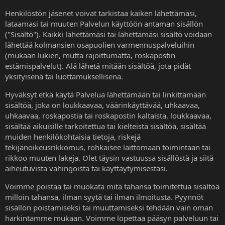
Henkilöstön jäsenet voivat tarkistaa kaiken lähettämäsi,
lataamasi tai muuten Palvelun käyttöön antaman sisällön
("Sisältö"). Kaikki lähettämäsi tai lähettämäsi sisältö voidaan
lähettää kolmansien osapuolien varmennuspalveluihin
(mukaan lukien, mutta rajoittumatta, roskapostin
estämispalvelut). Älä lähetä mitään sisältöä, jota pidät
yksityisenä tai luottamuksellisena.
Hyväksyt etkä käytä Palvelua lähettämään tai linkittämään
sisältöä, joka on loukkaavaa, väärinkäyttävää, uhkaavaa,
uhkaavaa, roskapostia tai roskapostin kaltaista, loukkaavaa,
sisältää aikuisille tarkoitettua tai kielteistä sisältöä, sisältää
muiden henkilökohtaisia tietoja, riskejä
tekijänoikeusrikkomus, rohkaisee laittomaan toimintaan tai
rikkoo muuten lakeja. Olet täysin vastuussa sisällöstä ja siitä
aiheutuvista vahingoista tai käyttäytymisestäsi.
Voimme poistaa tai muokata mitä tahansa toimitettua sisältöä
milloin tahansa, ilman syytä tai ilman ilmoitusta. Pyynnöt
sisällön poistamiseksi tai muuttamiseksi tehdään vain oman
harkintamme mukaan. Voimme lopettaa pääsyn palveluun tai