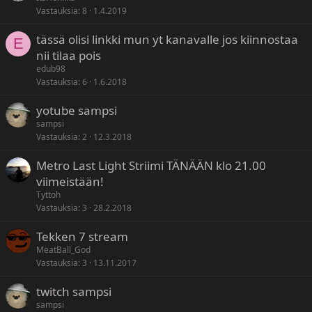
Vastauksia
8
1.4.2019
tässä olisi linkki mun yt kanavalle jos kiinnostaa
E
nii tilaa pois
edub98
Vastauksia
6
1.6.2018
yotube sampsi
sampsi
Vastauksia
2
12.3.2018
Metro Last Light Striimi TÄNÄÄN klo 21.00
viimeistään!
Tyttoh
Vastauksia
3
28.2.2018
Tekken 7 stream
MeatBall_God
Vastauksia
3
13.11.2017
twitch sampsi
sampsi