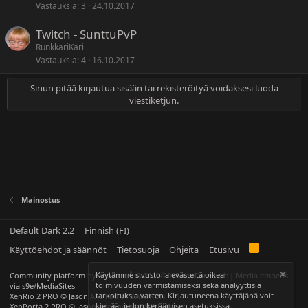
Vastauksia
3
24.10.2017
Twitch - SunttuPvP
RunkkariKari
Vastauksia
4
16.10.2017
Sinun pitää kirjautua sisään tai rekisteröityä voidaksesi luoda
viestiketjun.
Mainostus
Default Dark 2.2
Finnish (FI)
Käyttöehdot ja säännöt
Tietosuoja
Ohjeita
Etusivu
®
Käytämme sivustolla evästeitä oikean
Community platform by XenForo
© 2010-2025 XenForo Ltd.
|
Media embeds
toimivuuden varmistamiseksi sekä analyyttisiä
via s9e/MediaSites
tarkoituksia varten. Kirjautuneena käyttäjänä voit
XenRio 2 PRO
© Jason Axelrod of
8WAYRUN
kieltää tiedon keräämisen
asetuksissa
.
XenPorta 2 PRO
© Jason Axelrod of
8WAYRUN