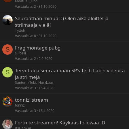
MeatBall_God
Vastauksia
2
31.10.2020
Seuraathan minua! :) Olen aika aloittelija
striimaaja vielä!
Tyttoh
Vastauksia
8
31.10.2020
Frag montage pubg
S
siiibelii
Vastauksia
2
2.9.2020
Tervetuloa seuraamaan SP's Tech Labin videoita
S
ja striimejä
Santerin Tekki Nurkkaus
Vastauksia
3
16.4.2020
tonnizi stream
tonnizi
Vastauksia
3
16.4.2020
Fortnite streameri! Käykääs followaa :D
ItsHenkka