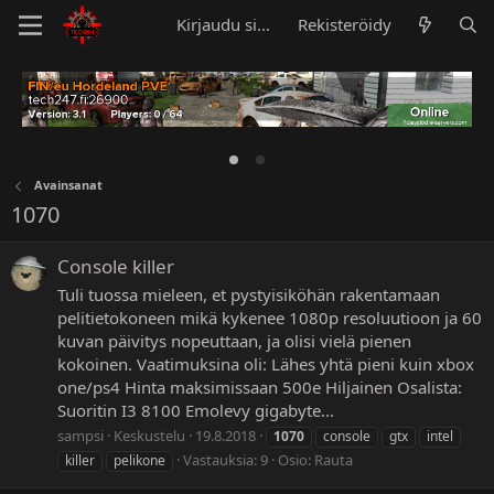
Kirjaudu sisään
Rekisteröidy
Avainsanat
1070
Console killer
Tuli tuossa mieleen, et pystyisiköhän rakentamaan
pelitietokoneen mikä kykenee 1080p resoluutioon ja 60
kuvan päivitys nopeuttaan, ja olisi vielä pienen
kokoinen. Vaatimuksina oli: Lähes yhtä pieni kuin xbox
one/ps4 Hinta maksimissaan 500e Hiljainen Osalista:
Suoritin I3 8100 Emolevy gigabyte...
sampsi
Keskustelu
19.8.2018
1070
console
gtx
intel
Vastauksia: 9
Osio:
Rauta
killer
pelikone