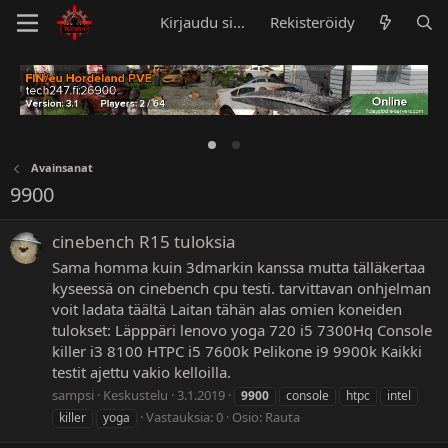
Kirjaudu sisään
Rekisteröidy
Avainsanat
9900
cinebench R15 tuloksia
Sama homma kuin 3dmarkin kanssa mutta tälläkertaa
kyseessä on cinebench cpu testi. tarvittavan onhjelman
voit ladata täältä Laitan tähän alas omien koneiden
tulokset: Läpppäri lenovo yoga 720 i5 7300Hq Console
killer i3 8100 HTPC i5 7600k Pelikone i9 9900k Kaikki
testit ajettu vakio kelloilla.
sampsi
Keskustelu
3.1.2019
9900
console
htpc
intel
Vastauksia: 0
Osio:
Rauta
killer
yoga