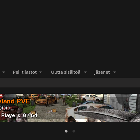
Peli tilastot
Uutta sisältöä
Jäsenet