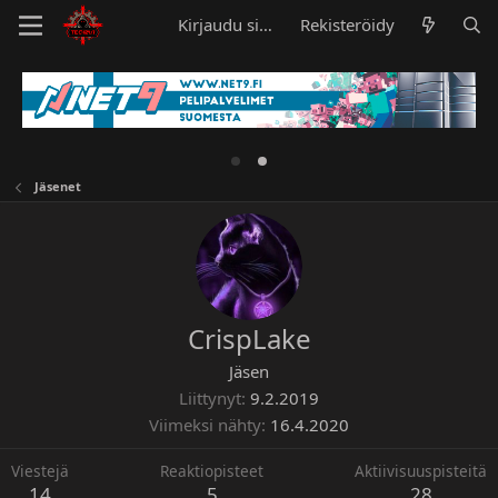
Kirjaudu sisään
Rekisteröidy
Jäsenet
CrispLake
Jäsen
Liittynyt
9.2.2019
Viimeksi nähty
16.4.2020
Viestejä
Reaktiopisteet
Aktiivisuuspisteitä
14
5
28