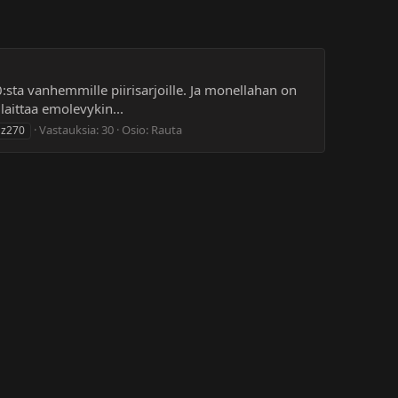
:sta vanhemmille piirisarjoille. Ja monellahan on
 laittaa emolevykin...
Vastauksia: 30
Osio:
Rauta
z270