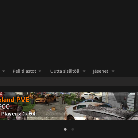
Peli tilastot
Uutta sisältöä
Jäsenet