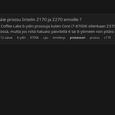
säie prossu Intelin Z170 ja Z270 emoille ?
ut Coffee Lake 6-ydin prossuja kuten Core i7-8700K ollenkaan Z370
ssä, mutta jos niitä haluaisi päivitellä 6 tai 8-ytimeen niin pitäisi
12-säioe
6-ydin
8700k
cpu
emolevyi
prosessori
prossu
z170