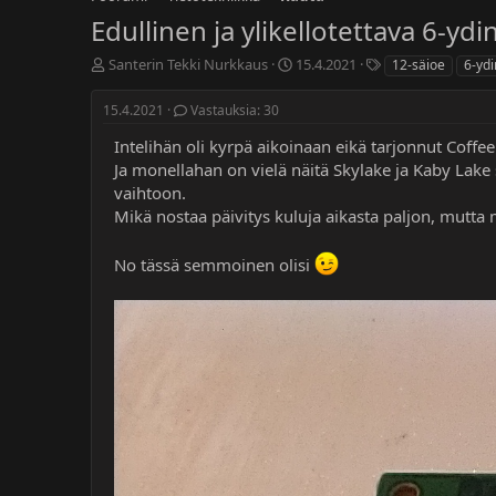
Edullinen ja ylikellotettava 6-yd
K
A
A
Santerin Tekki Nurkkaus
15.4.2021
12-säioe
6-ydi
e
l
v
s
o
a
15.4.2021
Vastauksia: 30
k
i
i
u
t
n
Intelihän oli kyrpä aikoinaan eikä tarjonnut Coffe
s
u
s
Ja monellahan on vielä näitä Skylake ja Kaby Lake s
t
s
a
vaihtoon.
e
p
n
Mikä nostaa päivitys kuluja aikasta paljon, mutta 
l
ä
a
u
i
t
n
v
No tässä semmoinen olisi
a
ä
l
o
i
t
t
a
j
a