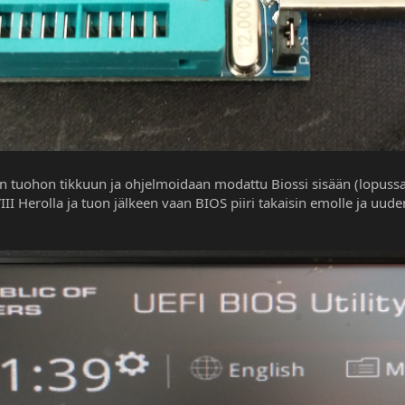
etaan tuohon tikkuun ja ohjelmoidaan modattu Biossi sisään (lopus
I Herolla ja tuon jälkeen vaan BIOS piiri takaisin emolle ja uud