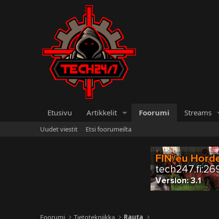
Etusivu
Artikkelit
Foorumi
Streams
Uudet viestit
Etsi foorumeilta
Foorumi
Tietotekniikka
Rauta