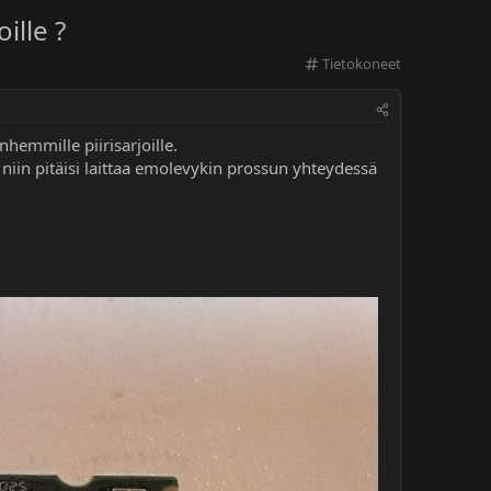
ille ?
C
Tietokoneet
a
t
e
g
hemmille piirisarjoille.
o
n niin pitäisi laittaa emolevykin prossun yhteydessä
r
y