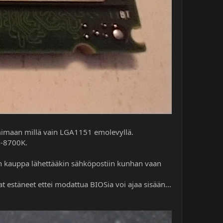
mimaan millä vain LGA1151 emolevyllä.
7-8700K.
än kauppa lähettääkin sähköpostiin kunhan vaan
estäneet ettei modattua BIOSia voi ajaa sisään...