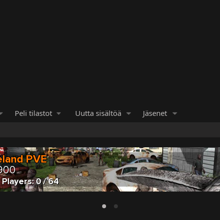
Peli tilastot
Uutta sisältöä
Jäsenet