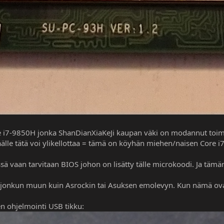
re i7-9850H jonka ShanDianXiaKeJi kaupan väki on modannut toi
älle tätä voi ylikellottaa = tämä on köyhän miehen/naisen Core i
sä vaan tarvitaan BIOS johon on lisätty tälle microkoodi. Ja täm
 jonkun muun kuin Asrockin tai Asuksen emolevyn. Kun nämä ovat 
n ohjelmointi USB tikku: