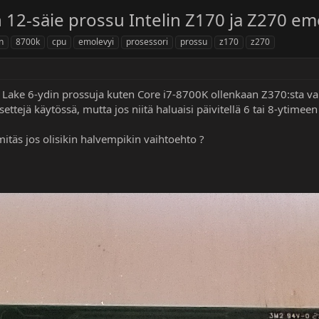
in 12-säie prossu Intelin Z170 ja Z270 emo
n
8700k
cpu
emolevyi
prosessori
prossu
z170
z270
e Lake 6-ydin prossuja kuten Core i7-8700K ollenkaan Z370:sta van
ettejä käytössä, mutta jos niitä haluaisi päivitellä 6 tai 8-ytimee
mitäs jos olisikin halvempikin vaihtoehto ?