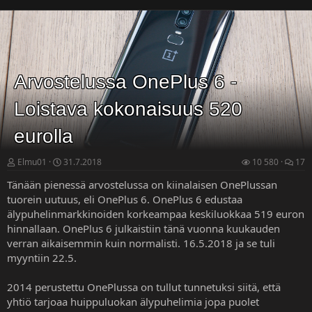
Arvostelussa OnePlus 6 -
Loistava kokonaisuus 520
eurolla
Elmu01
31.7.2018
10 580
17
Tänään pienessä arvostelussa on kiinalaisen OnePlussan
tuorein uutuus, eli OnePlus 6. OnePlus 6 edustaa
älypuhelinmarkkinoiden korkeampaa keskiluokkaa 519 euron
hinnallaan. OnePlus 6 julkaistiin tänä vuonna kuukauden
verran aikaisemmin kuin normalisti. 16.5.2018 ja se tuli
myyntiin 22.5.
2014 perustettu OnePlussa on tullut tunnetuksi siitä, että
yhtiö tarjoaa huippuluokan älypuhelimia jopa puolet