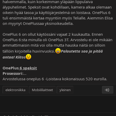
halvemmalla, kuin korkeimman yläpään lippulaiva
älypuhelimet. Speksit ovat kohdillaan, kamera alkaa olemaan
oikein hyää tasoa ja käyttöjärjestelmä on loistava. OnePlus 6
tuli ensimmäistä kertaa myyntiin myös Telialle. Aiemmin Elisa
on myynyt OnePlussaa yksinoikeudella.
OnePlus 6 on ollut käytössäni vajaat 2 kuukautta. Ennen
OnePlus 6:sta minulla oli OnePlus 3T. Arvostelu ei ole mikään
ammattimaisin mitä voi olla mutta hauska näitä on silloin
tällöin kirjoitella huvinvuoksi.
Palautetta saa ja pitää
antaa! Kiitos
OnePlus
6 speksit
Prosessori:
...
Arvostelussa oneplus 6 -Loistava kokonaisuus 520 eurolla
.
elektroniikka
Mobiililaitteet
yleinen