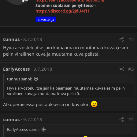
https://earlyaccespelit.blogspot.fi/
t
i
Suomen suolaisin peliyhteisö -
:
t
https://discord.gg/2JdU4YH
t
arvostelija
a
n
u
t
tunnus
8.7.2018
#2
Hyvä arvostelu,itse jäin kaipaamaan muutamaa kuvaa,esim
pelin virallinen kuva,ja muutama kuva pelistä.
EarlyAccess
8.7.2018
#3
tunnus sanoi:
Hyvä arvostelu,itse jäin kaipaamaan muutamaa kuvaa,esim pelin
virallinen kuva,ja muutama kuva pelistä.
Alkuperäisessä postauksessa on kuviakin
tunnus
9.7.2018
#4
EarlyAccess sanoi: