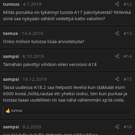
tunnus
4.1.2019
#12
k
t
Mitäs porukka on tykännyt tuosta A17 päivityksestä? Mitenkä
i
siinä saa nykyään sähköt vedettyä katto valoihin?
o
t
:
temux
14.4.2019
#13
Onko milloin tulossa lisää arvosteluita?
sampsi
8.10.2019
#14
Tämähän päivittyi vihdoin eilen versioon A18
sampsi
16.12.2019
#15
Tässä uudessa A18.2 saa helposti leveliä kun stäkkäät esim
6000 kiveä ,hiiltä,rautaa etc yheksi isoksi, Sen kun purkaa ja
toistaa taaas uudelleen nii saa vähä vähemmän xp:tä vielä.
tunnus
R
e
a
sampsi
8.2.2020
#16
k
t
saa tää tulla jo kyllä alphasta pois pikku hiljaa.