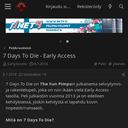
Kirjaudu sisään
Rekisteröidy
PeliArvostelut
7 Days To Die - Early Access
K
A
C
C
EarlyAccess
8.7.2018
Pelit
yleinen
e
l
a
a
s
o
t
t
8.7.2018
Vastauksia: 19
k
i
e
e
7 Days To Die on
The Fun Pimps
in julkaisema selviytymis-
u
t
g
g
s
u
o
o
ja rakentelupeli, joka on niin ikään vielä Early Access -
t
s
r
r
tasolla. Peli julkaistiin vuonna 2013 ja on edelleen
e
p
y
y
kehityksessä, joskin kehitystä ei tapahdu kovin
l
ä
nopeasti/runsaasti.
u
i
n
v
Mitä on 7 Days To Die?
a
ä
l