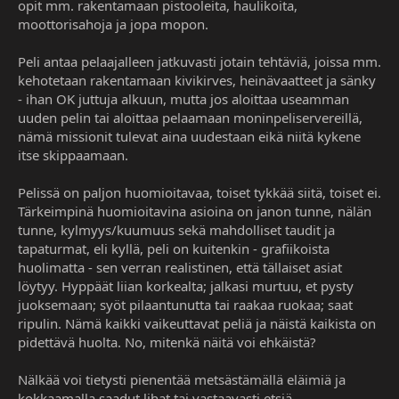
opit mm. rakentamaan pistooleita, haulikoita,
moottorisahoja ja jopa mopon.
Peli antaa pelaajalleen jatkuvasti jotain tehtäviä, joissa mm.
kehotetaan rakentamaan kivikirves, heinävaatteet ja sänky
- ihan OK juttuja alkuun, mutta jos aloittaa useamman
uuden pelin tai aloittaa pelaamaan moninpeliservereillä,
nämä missionit tulevat aina uudestaan eikä niitä kykene
itse skippaamaan.
Pelissä on paljon huomioitavaa, toiset tykkää siitä, toiset ei.
Tärkeimpinä huomioitavina asioina on janon tunne, nälän
tunne, kylmyys/kuumuus sekä mahdolliset taudit ja
tapaturmat, eli kyllä, peli on kuitenkin - grafiikoista
huolimatta - sen verran realistinen, että tällaiset asiat
löytyy. Hyppäät liian korkealta; jalkasi murtuu, et pysty
juoksemaan; syöt pilaantunutta tai raakaa ruokaa; saat
ripulin. Nämä kaikki vaikeuttavat peliä ja näistä kaikista on
pidettävä huolta. No, mitenkä näitä voi ehkäistä?
Nälkää voi tietysti pienentää metsästämällä eläimiä ja
kokkaamalla saadut lihat tai vastaavasti etsiä