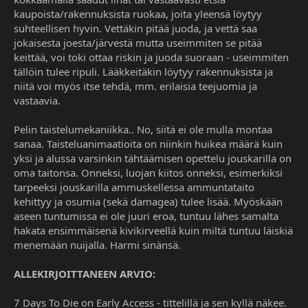
kaupoista/rakennuksista ruokaa, joita yleensä löytyy
suhteellisen hyvin. Vettäkin pitää juoda, ja vettä saa
jokaisesta joesta/järvestä mutta useimmiten se pitää
keittää, voi toki ottaa riskin ja juoda suoraan - useimmiten
tällöin tulee ripuli. Lääkkeitäkin löytyy rakennuksista ja
niitä voi myös itse tehdä, mm. erilaisia teejuomia ja
vastaavia.
Pelin taistelumekaniikka.. No, siitä ei ole mulla montaa
sanaa. Taisteluanimaatioita on niinkin huikea määrä kuin
yksi ja alussa varsinkin tähtäämisen opettelu jouskarilla on
oma taitonsa. Onneksi, luojan kiitos onneksi, esimerkiksi
tarpeeksi jouskarilla ammuskellessa ammuntataito
kehittyy ja osumia (sekä damagea) tulee lisää. Myöskään
aseen tuntumissa ei ole juuri eroa, tuntuu lähes samalta
hakata ensimmäisenä kivikirveellä kuin miltä tuntuu läiskiä
menemään nuijalla. Harmi sinänsä.
ALLEKIRJOITTANEEN ARVIO:
7 Days To Die on Early Access - tittelillä ja sen kyllä näkee.