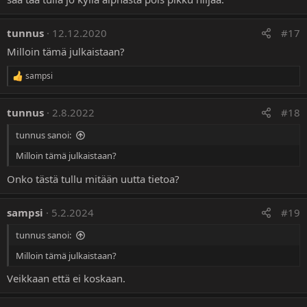
i
o
t
tunnus
12.12.2020
#17
:
Milloin tämä julkaistaan?
sampsi
R
e
a
tunnus
2.8.2022
#18
k
t
tunnus sanoi:
i
o
Milloin tämä julkaistaan?
t
:
Onko tästä tullu mitään uutta tietoa?
sampsi
5.2.2024
#19
tunnus sanoi:
Milloin tämä julkaistaan?
Veikkaan että ei koskaan.