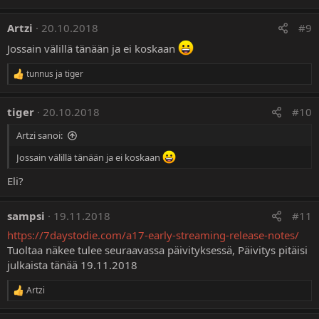
o
t
Artzi
20.10.2018
#9
:
Jossain välillä tänään ja ei koskaan
tunnus
ja
tiger
R
e
a
tiger
20.10.2018
#10
k
t
Artzi sanoi:
i
o
Jossain välillä tänään ja ei koskaan
t
:
Eli?
sampsi
19.11.2018
#11
https://7daystodie.com/a17-early-streaming-release-notes/
Tuoltaa näkee tulee seuraavassa päivityksessä, Päivitys pitäisi
julkaista tänää 19.11.2018
Artzi
R
e
a