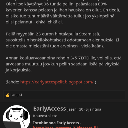
Olen itse käyttänyt 96 tuntia peliin, pääasiassa 80%
kaverien kanssa pelaten ja ihan hauskaa on ollut. En tiedä,
olisiko tuo tuntimäärä välttämättä tullut jos yksinpelinä
olisi pelannut - ehkä, ehkä ei.
Peliä myydään 23 euron hintalapulla Steamissä,
suosittelisin henkilökohtaisesti odottamaan alennuksia. Ei
ole omasta mielestäni tuon arvoinen - vielä(kään).
Annan kouluarvosanoina rehdin 3/5 7DTD:lle, voi olla, että
arvosana muuttuu jos/kun peliin saadaan lisää päivityksiä
ja korjauksia.
(lähde:
https://earlyaccespelit.blogspot.com/
)
sampsi
R
e
a
K
EarlyAccess
Jäsen
·
30
·
Sijaintina
k
i
t
Kouvostoliitto
r
i
j
Intohimona Early Access -
o
o