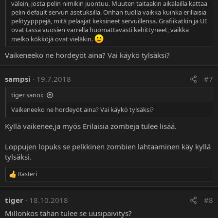
välein, josta pelin nimikin juontuu. Muuten taitaakin aikalailla kattaa
pelin default servun asetuksilla. Onhan tuolla vaikka kuinka erillaisia
pelityypppejä, mitä pelaajat keksineet servuillensa. Grafiikatkin ja UI
ovat tässä vuosien varrella huomattavasti kehittyneet, vaikka
melko kökköjä ovat vieläkin.
Vaikeneeko ne hordeyöt aina? Vai käykö tylsäksi?
sampsi
19.7.2018
#7
tiger sanoi:
Vaikeneeko ne hordeyöt aina? Vai käykö tylsäksi?
Kyllä vaikenee,ja myös Erilaisia zombeja tulee lisää.
Loppujen lopuks se pelkkinen zombien lahtaaminen käy kyllä
tylsäksi.
Rasteri
R
e
a
tiger
18.10.2018
#8
k
t
Millonkos tähän tulee se uusipäivitys?
i