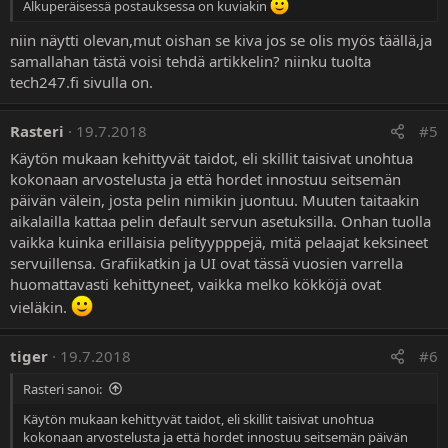
Alkuperäisessä postauksessa on kuviakin
niin näytti olevan,mut oishan se kiva jos se olis myös täällä,ja
samallahan tästä voisi tehdä artikkelin? niinku tuolta
tech247.fi sivulla on.
Rasteri
19.7.2018
#5
Käytön mukaan kehittyvät taidot, eli skillit taisivat unohtua
kokonaan arvostelusta ja että hordet innostuu seitsemän
päivän välein, josta pelin nimikin juontuu. Muuten taitaakin
aikalailla kattaa pelin default servun asetuksilla. Onhan tuolla
vaikka kuinka erillaisia pelityypppejä, mitä pelaajat keksineet
servuillensa. Grafiikatkin ja UI ovat tässä vuosien varrella
huomattavasti kehittyneet, vaikka melko kökköjä ovat
vieläkin.
tiger
19.7.2018
#6
Rasteri sanoi:
Käytön mukaan kehittyvät taidot, eli skillit taisivat unohtua
kokonaan arvostelusta ja että hordet innostuu seitsemän päivän