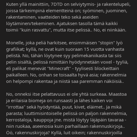
o
Kuten yllä mainittiin, 7DTD on selviytymis- ja rakentelupeli,
i
joissa tärkeimpinä elementteinä on; syöminen, juominen,
t
rakentaminen, vaatteiden teko sekä aseiden
t
löytäminen/tekeminen. Ajatuksen tasolla tämä kaikki
a
toimii "kuin rasvattu", mutta itse pelissä.. No, ei niinkään.
j
a
Monelle, joka peliä harkitsee, ensimmäisen "stopin" lyö
grafiikat; kyllä, ne ovat kuin suoraan 15 vuotta vanhasta
pelistä. No, tähän löytynee syy pelimekaniikasta tai siis
pelin sisältä, pelissä nimittäin hyödynnetään voxel - tyyliä,
eli palikat menevät "Minecraft" - tyylisesti blockeittain
paikalleen. No, onhan se toisaalta hyvä asia; rakennelmia
on helpompi rakentaa ja niistä saa paremman näköisiä..
No, onneksi itse pelattavuus ei ole yhtä surkeaa. Maastoa
ja erilaisia biomeja on runsaasti ja lähes kaiken voi
"irrottaa" sekä hyödyntää, puut, kivet, eläimet.. Ja mikä
parasta; luuttimisintoiselle pelissä on paljon rakennelmia,
kerrostaloja, kauppoja jne. mistä löytyy läjäpäin tavaraa -
niin ruokaa, aseenosia kuin parhaillaan rakennuskirjoja..
Öö, rakennuskirjoja? Kyllä, luit oikein; rakennuskirjoilla