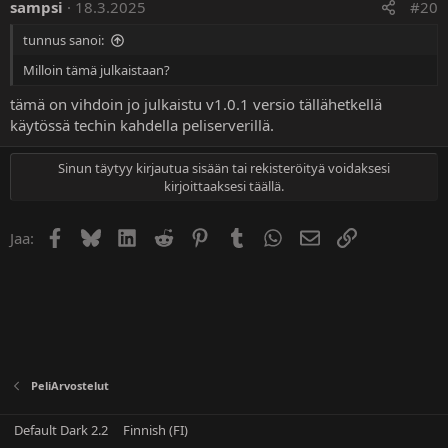
sampsi
18.3.2025
#20
tunnus sanoi:
Milloin tämä julkaistaan?
tämä on vihdoin jo julkaistu v1.0.1 versio tällähetkellä
käytössä techin kahdella peliserverillä.
Sinun täytyy kirjautua sisään tai rekisteröityä voidaksesi
kirjoittaaksesi täällä.
Facebook
Bluesky
LinkedIn
Reddit
Pinterest
Tumblr
WhatsApp
Sähköposti
Linkki
Jaa:
PeliArvostelut
Default Dark 2.2
Finnish (FI)