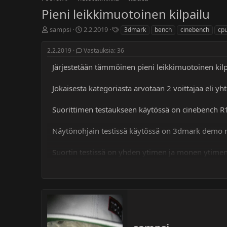
Pieni leikkimuotoinen kilpailu
K
A
A
sampsi
2.2.2019
3dmark
bench
cinebench
cp
e
l
v
s
o
a
2.2.2019
Vastauksia: 36
k
i
i
u
t
n
Järjestetään tämmöinen pieni leikkimuotoinen kilpa
s
u
s
t
s
a
Jokaisesta kategoriasta arvotaan 2 voittajaa eli yh
e
p
n
l
ä
a
Suorittimen testaukseen käytössä on cinebench R
u
i
t
n
v
a
ä
Näytönohjain testissä käytössä on 3dmark demo min
l
o
Suortin testissä on yhden ytimen ja monen ytimen t
i
t
Kilpailu päättyy (10.02.2019) ilmoitan voittajille t
t
postauksen top10 järjestyksen jokaisesta testistä.
a
j
a
Tulokset
3d Mark firestrike