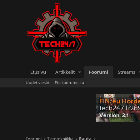
Etusivu
Artikkelit
Foorumi
Streams
Uudet viestit
Etsi foorumeilta
Foorumi
Tietotekniikka
Rauta