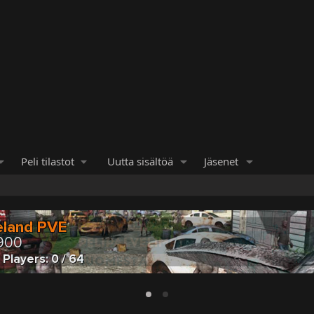
Peli tilastot
Uutta sisältöä
Jäsenet