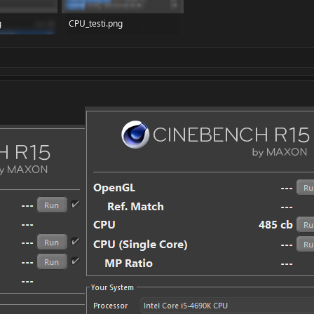
g
CPU_testi.png
lut: 1 136
35,7 KB · Katselut: 1 126