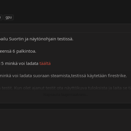
u
gpu
ilu Suortin ja näytönohjain testissä.
teensä 6 palkintoa.
15 minkä voi ladata
täältä
kä voi ladata suoraan steamista,testissä käytetään firestrike.
estit. Kun olet ajanut testit ota näyttökuva tuloksista ja laita 
Napsauta laajentaaksesi...
ähän,ja palkinnon voi lunastaa sitten yksityisviestillä. Sitä mukaa k
 Sinulla on mahdollista voittaa vaikka käytössä olisi mitenkä vanh