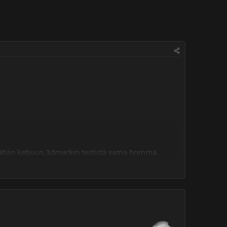
se tähän ketjuun,3dmarkin testistä sama homma.
un tulee osallistuja listaan tähän aloitus
aa rautaa tahansa.